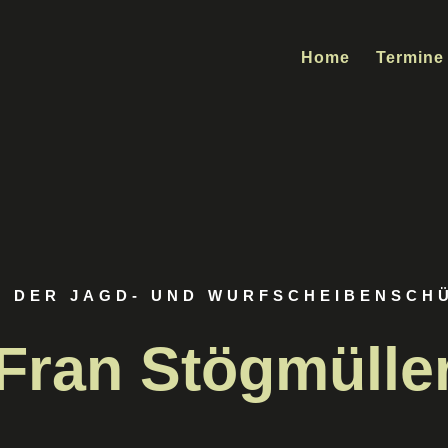
Home
Termine
 DER JAGD- UND WURFSCHEIBENSCH
Fran Stögmülle