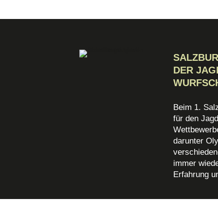
SALZBU
DER JAG
WURFSC
Beim 1. Sal
für den Jag
Wettbewerbe
darunter Oly
verschieden
immer wiede
Erfahrung u