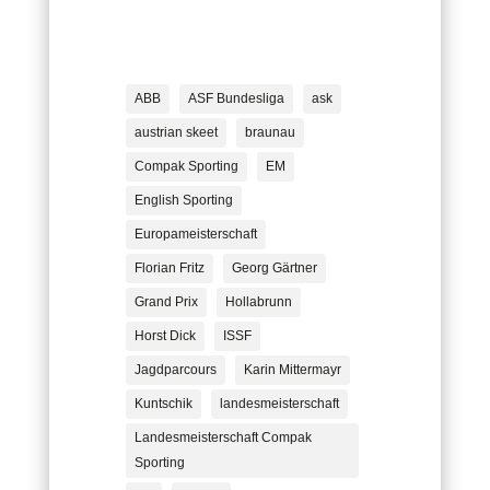
ABB
ASF Bundesliga
ask
austrian skeet
braunau
Compak Sporting
EM
English Sporting
Europameisterschaft
Florian Fritz
Georg Gärtner
Grand Prix
Hollabrunn
Horst Dick
ISSF
Jagdparcours
Karin Mittermayr
Kuntschik
landesmeisterschaft
Landesmeisterschaft Compak
Sporting