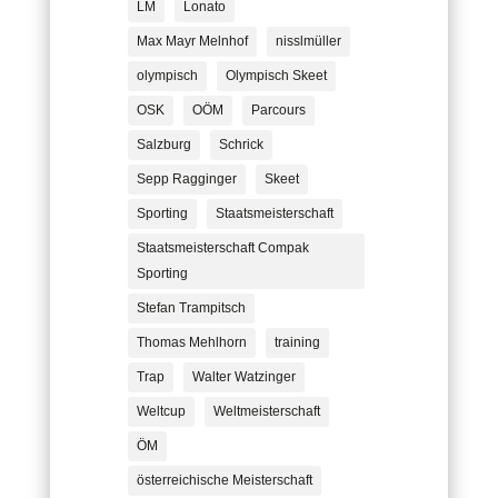
LM
Lonato
Max Mayr Melnhof
nisslmüller
olympisch
Olympisch Skeet
OSK
OÖM
Parcours
Salzburg
Schrick
Sepp Ragginger
Skeet
Sporting
Staatsmeisterschaft
Staatsmeisterschaft Compak
Sporting
Stefan Trampitsch
Thomas Mehlhorn
training
Trap
Walter Watzinger
Weltcup
Weltmeisterschaft
ÖM
österreichische Meisterschaft