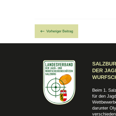
#
Vorheriger Beitrag
SALZBU
DER JAG
WURFSC
Beim 1. Sal
für den Jag
Wettbewerbe
darunter Oly
verschieden