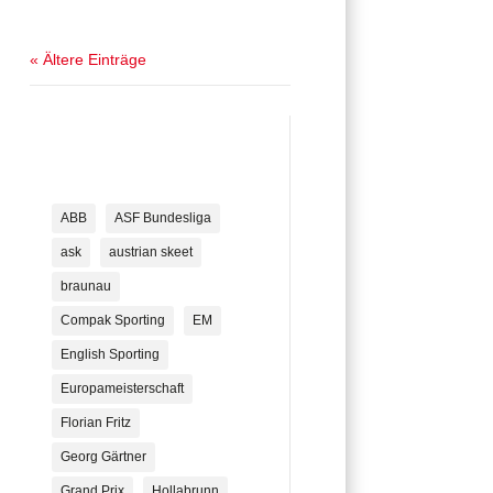
« Ältere Einträge
ABB
ASF Bundesliga
ask
austrian skeet
braunau
Compak Sporting
EM
English Sporting
Europameisterschaft
Florian Fritz
Georg Gärtner
Grand Prix
Hollabrunn