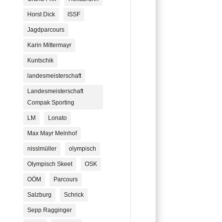
Horst Dick
ISSF
Jagdparcours
Karin Mittermayr
Kuntschik
landesmeisterschaft
Landesmeisterschaft
Compak Sporting
LM
Lonato
Max Mayr Melnhof
nisslmüller
olympisch
Olympisch Skeet
OSK
OÖM
Parcours
Salzburg
Schrick
Sepp Ragginger