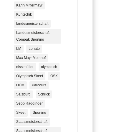
Karin Mittermayr
Kuntschik
landesmeisterschaft
Landesmeisterschaft
Compak Sporting
LM
Lonato
Max Mayr Melnhof
nisslmüller
olympisch
Olympisch Skeet
OSK
OÖM
Parcours
Salzburg
Schrick
Sepp Ragginger
Skeet
Sporting
Staatsmeisterschaft
Staatsmeisterschaft