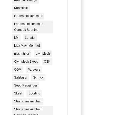
Karin Mittermayr
Kuntschik
landesmeisterschaft
Landesmeisterschaft
Compak Sporting
LM
Lonato
Max Mayr Melnhof
nisslmüller
olympisch
Olympisch Skeet
OSK
OÖM
Parcours
Salzburg
Schrick
Sepp Ragginger
Skeet
Sporting
Staatsmeisterschaft
Staatsmeisterschaft