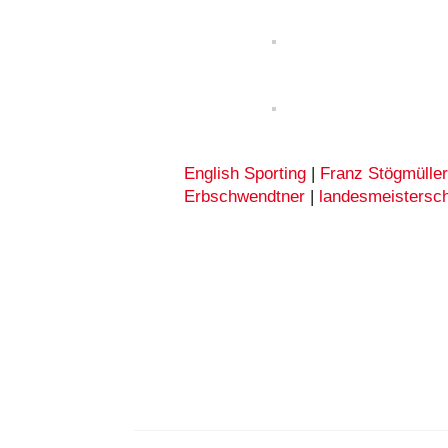
English Sporting
|
Franz Stögmülle
Erbschwendtner
|
landesmeistersch