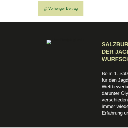
#
Vorheriger Beitrag
SALZBU
DER JAG
WURFSC
Beim 1. Sal
für den Jag
Wettbewerbe
darunter Oly
verschieden
immer wiede
Erfahrung u