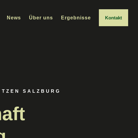
News
Über uns
Ergebnisse
Kontakt
ÜTZEN SALZBURG
aft
g