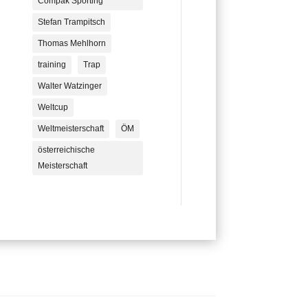
Compak Sporting
Stefan Trampitsch
Thomas Mehlhorn
training
Trap
Walter Watzinger
Weltcup
Weltmeisterschaft
ÖM
österreichische
Meisterschaft