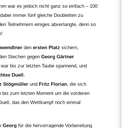
zen war es jedoch nicht ganz so einfach – 100
dabei immer fünf gleiche Doubletten zu
 den Teilnehmern einiges abverlangte, denn so
e!
hwendtner
den
ersten Platz
sichern,
nden Stechen gegen
Georg Gärtner
 war bis zur letzten Taube spannend, und
chtes Duell.
z Stögmüller
und
Fritz Florian
, die sich
ch bis zum letzten Moment um die vorderen
Duell, das den Wettkampf noch einmal
an
Georg
für die hervorragende Vorbereitung